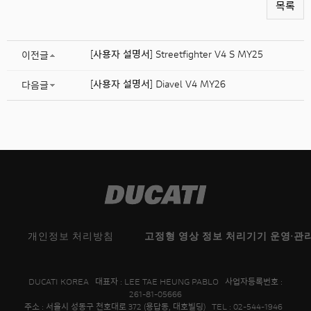
목록
[사용자 설명서] Streetfighter V4 S MY25
이전글
[사용자 설명서] Diavel V4 MY26
다음글
개인정보 처리방침
고정형 영상 정보 처리기기 운영·관
DUCATI KOREA 대표자 : LEE TAE HEUNG PABLO 사업자등록번호 :
261-81-05666
주소 : 서울시 성동구 천호대로 372 (용답동, 대호빌딩) TEL : 02-544-1946