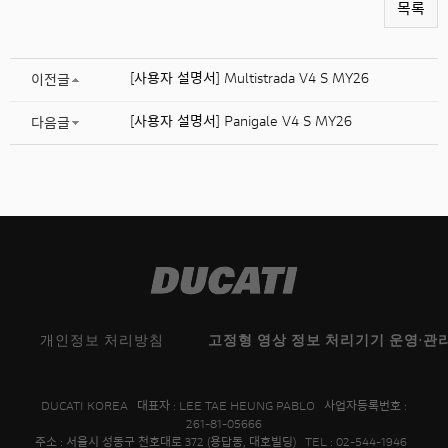
목록
[사용자 설명서] Multistrada V4 S MY26
이전글
[사용자 설명서] Panigale V4 S MY26
다음글
개인정보 처리방침
고정형 영상 정보 처리기기 운영·관
DUCATI KOREA 대표자 : LEE TAE HEUNG PABLO 사업자등록번호 :
261-81-05666
주소 : 서울시 성동구 천호대로 372 (용답동, 대호빌딩) TEL : 02-544-1946