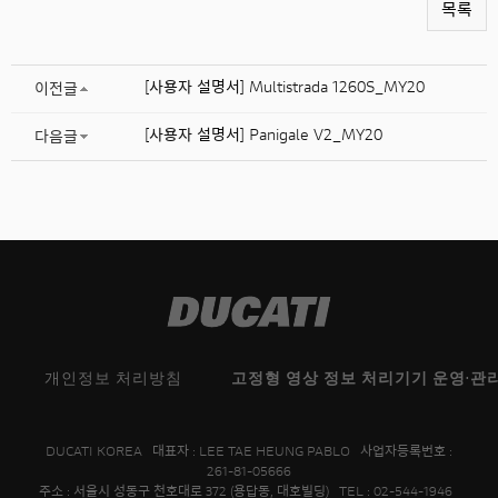
목록
[사용자 설명서] Multistrada 1260S_MY20
이전글
[사용자 설명서] Panigale V2_MY20
다음글
개인정보 처리방침
고정형 영상 정보 처리기기 운영·관
DUCATI KOREA 대표자 : LEE TAE HEUNG PABLO 사업자등록번호 :
261-81-05666
주소 : 서울시 성동구 천호대로 372 (용답동, 대호빌딩) TEL : 02-544-1946