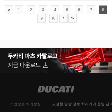
1
2
3
4
5
6
7
8
9
10
개인정보 처리방침
고정형 영상 정보 처리기기 운영·관